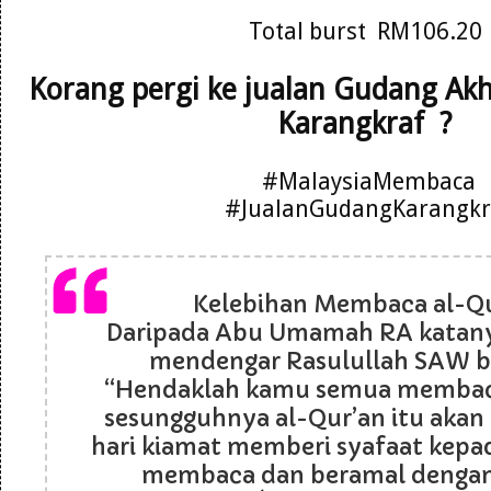
Total burst RM106.20
Korang pergi ke jualan Gudang Ak
Karangkraf ?
#MalaysiaMembaca
#JualanGudangKarangkr
Kelebihan Membaca al-Q
Daripada Abu Umamah RA katanya
mendengar Rasulullah SAW b
“Hendaklah kamu semua membaca
sesungguhnya al-Qur’an itu akan
hari kiamat memberi syafaat kepa
membaca dan beramal denga