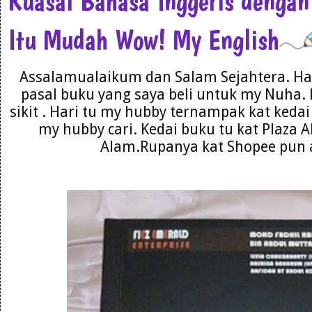
Kuasai Bahasa Inggeris dengan
Itu Mudah Wow! My English
Assalamualaikum dan Salam Sejahtera. Har
pasal buku yang saya beli untuk my Nuha. 
sikit . Hari tu my hubby ternampak kat kedai 
my hubby cari. Kedai buku tu kat Plaza 
Alam.Rupanya kat Shopee pun a