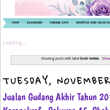
HOME
DASHBOARD
HUBUNGI SAYA
ADVERTISE HERE /IKLAN DI
Loading...
Showing posts with label
book review
.
Show 
TUESDAY, NOVEMBER
Jualan Gudang Akhir Tahun 2