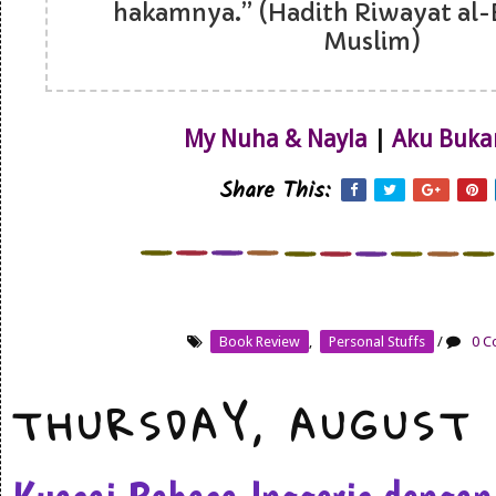
hakamnya.” (Hadith Riwayat al-
Muslim)
My Nuha & Nayla
|
Aku Buka
Share This:
Book Review
,
Personal Stuffs
/
0 C
THURSDAY, AUGUST 