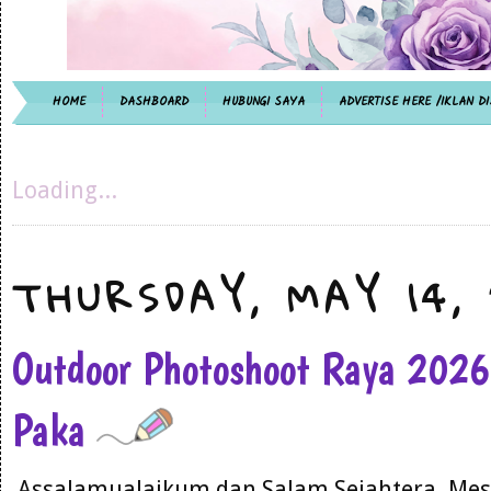
HOME
DASHBOARD
HUBUNGI SAYA
ADVERTISE HERE /IKLAN DI
Loading...
THURSDAY, MAY 14,
Outdoor Photoshoot Raya 202
Paka
Assalamualaikum dan Salam Sejahtera. Mest