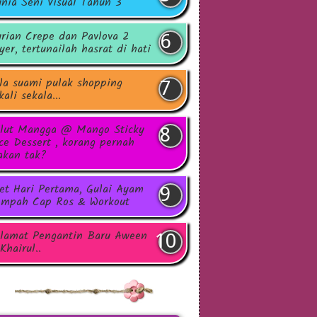
nia Seni Visual Tahun 3
rian Crepe dan Pavlova 2
yer, tertunailah hasrat di hati
la suami pulak shopping
kali sekala...
lut Mangga @ Mango Sticky
ce Dessert , korang pernah
kan tak?
et Hari Pertama, Gulai Ayam
mpah Cap Ros & Workout
lamat Pengantin Baru Aween
Khairul..