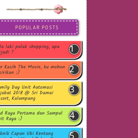
POPULAR POSTS
la laki pulak shopping, apa
rjadi ?
r Kasih The Movie, ku mohon
sirikan :)
mily Day Unit Automasi
jabat 2018 @ Sri Damai
sort, Kalumpang
d Raya Pertama dan Sampul
it Raya :)
knik Capan Ubi Kentang