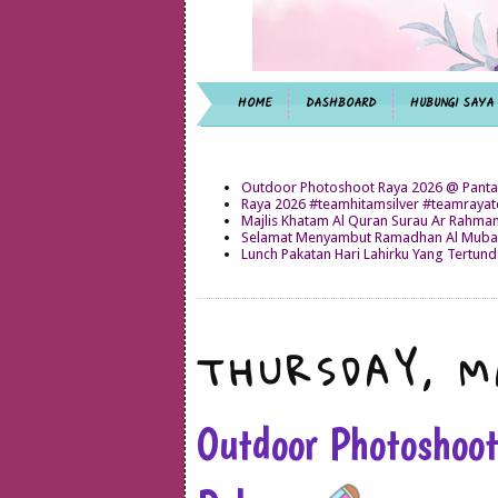
HOME
DASHBOARD
HUBUNGI SAYA
Outdoor Photoshoot Raya 2026 @ Panta
Raya 2026 #teamhitamsilver #teamray
Majlis Khatam Al Quran Surau Ar Rahma
Selamat Menyambut Ramadhan Al Mubar
Lunch Pakatan Hari Lahirku Yang Tertun
THURSDAY, M
Outdoor Photoshoo