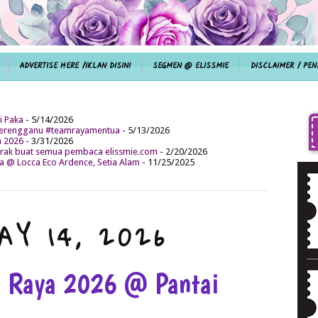
ADVERTISE HERE /IKLAN DISINI
SEGMEN @ ELISSMIE
DISCLAIMER / PEN
i Paka
- 5/14/2026
aterengganu #teamrayamentua
- 5/13/2026
n 2026
- 3/31/2026
ak buat semua pembaca elissmie.com
- 2/20/2026
da @ Locca Eco Ardence, Setia Alam
- 11/25/2025
AY 14, 2026
t Raya 2026 @ Pantai