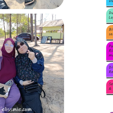
Du
Du
La
Bi
se
Pu
Ri
ma
Di
Re
Se
& 