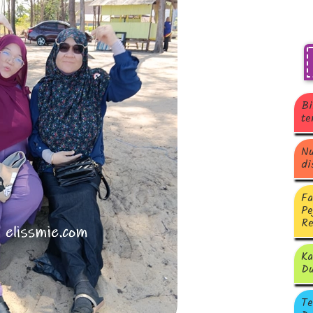
Bi
te
Nu
di
Fa
Pe
Re
Ka
Du
Te