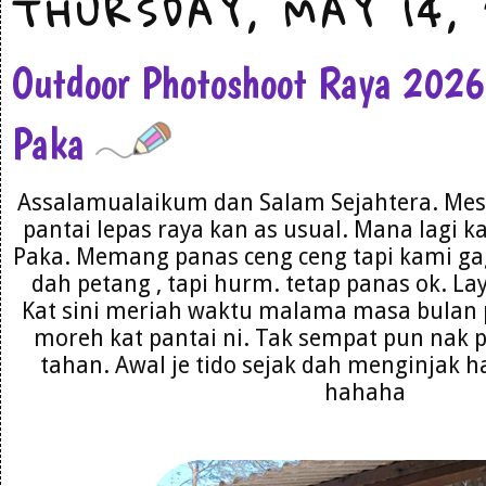
THURSDAY, MAY 14,
Outdoor Photoshoot Raya 202
Paka
Assalamualaikum dan Salam Sejahtera. Mest
pantai lepas raya kan as usual. Mana lagi k
Paka. Memang panas ceng ceng tapi kami gag
dah petang , tapi hurm. tetap panas ok. La
Kat sini meriah waktu malama masa bulan 
moreh kat pantai ni. Tak sempat pun nak 
tahan. Awal je tido sejak dah menginjak h
hahaha