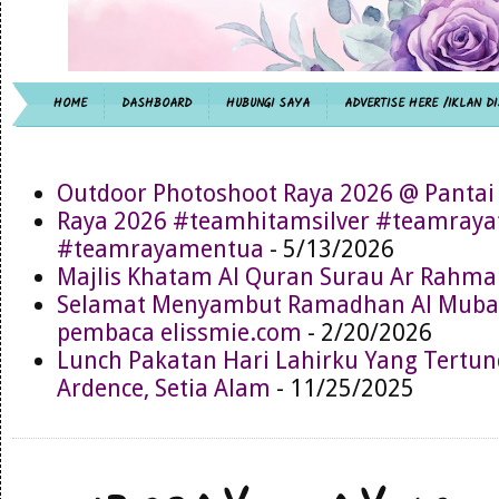
HOME
DASHBOARD
HUBUNGI SAYA
ADVERTISE HERE /IKLAN DI
Outdoor Photoshoot Raya 2026 @ Pantai
Raya 2026 #teamhitamsilver #teamray
#teamrayamentua
- 5/13/2026
Majlis Khatam Al Quran Surau Ar Rahma
Selamat Menyambut Ramadhan Al Muba
pembaca elissmie.com
- 2/20/2026
Lunch Pakatan Hari Lahirku Yang Tertun
Ardence, Setia Alam
- 11/25/2025