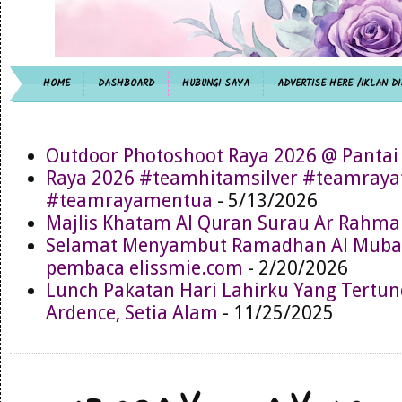
HOME
DASHBOARD
HUBUNGI SAYA
ADVERTISE HERE /IKLAN DI
Outdoor Photoshoot Raya 2026 @ Pantai
Raya 2026 #teamhitamsilver #teamray
#teamrayamentua
- 5/13/2026
Majlis Khatam Al Quran Surau Ar Rahma
Selamat Menyambut Ramadhan Al Muba
pembaca elissmie.com
- 2/20/2026
Lunch Pakatan Hari Lahirku Yang Tertun
Ardence, Setia Alam
- 11/25/2025