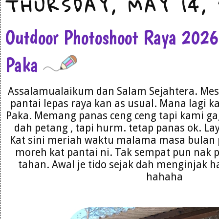
THURSDAY, MAY 14,
Outdoor Photoshoot Raya 202
Paka
Assalamualaikum dan Salam Sejahtera. Mest
pantai lepas raya kan as usual. Mana lagi k
Paka. Memang panas ceng ceng tapi kami gag
dah petang , tapi hurm. tetap panas ok. La
Kat sini meriah waktu malama masa bulan 
moreh kat pantai ni. Tak sempat pun nak 
tahan. Awal je tido sejak dah menginjak h
hahaha