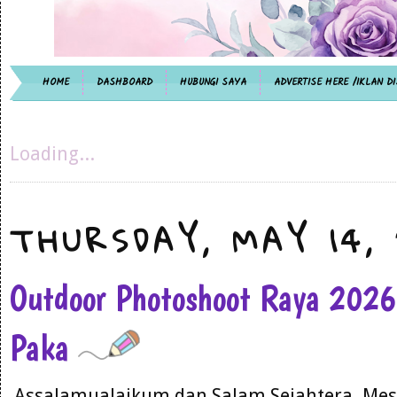
HOME
DASHBOARD
HUBUNGI SAYA
ADVERTISE HERE /IKLAN DI
Loading...
THURSDAY, MAY 14,
Outdoor Photoshoot Raya 202
Paka
Assalamualaikum dan Salam Sejahtera. Mest