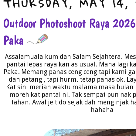
THURSDAY, MAY 14,
Outdoor Photoshoot Raya 202
Paka
Assalamualaikum dan Salam Sejahtera. Mest
pantai lepas raya kan as usual. Mana lagi k
Paka. Memang panas ceng ceng tapi kami gag
dah petang , tapi hurm. tetap panas ok. La
Kat sini meriah waktu malama masa bulan 
moreh kat pantai ni. Tak sempat pun nak 
tahan. Awal je tido sejak dah menginjak h
hahaha