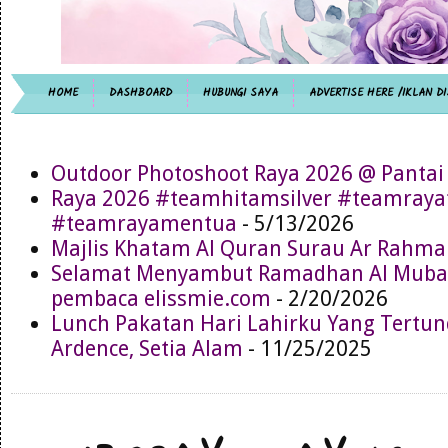
HOME
DASHBOARD
HUBUNGI SAYA
ADVERTISE HERE /IKLAN DI
Outdoor Photoshoot Raya 2026 @ Pantai
Raya 2026 #teamhitamsilver #teamray
#teamrayamentua
- 5/13/2026
Majlis Khatam Al Quran Surau Ar Rahma
Selamat Menyambut Ramadhan Al Muba
pembaca elissmie.com
- 2/20/2026
Lunch Pakatan Hari Lahirku Yang Tertun
Ardence, Setia Alam
- 11/25/2025