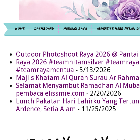
HOME
DASHBOARD
HUBUNGI SAYA
ADVERTISE HERE /IKLAN DI
Outdoor Photoshoot Raya 2026 @ Pantai
Raya 2026 #teamhitamsilver #teamray
#teamrayamentua
- 5/13/2026
Majlis Khatam Al Quran Surau Ar Rahma
Selamat Menyambut Ramadhan Al Muba
pembaca elissmie.com
- 2/20/2026
Lunch Pakatan Hari Lahirku Yang Tertun
Ardence, Setia Alam
- 11/25/2025