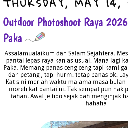
THURSDAY, MAY 14,
Outdoor Photoshoot Raya 202
Paka
Assalamualaikum dan Salam Sejahtera. Mest
pantai lepas raya kan as usual. Mana lagi k
Paka. Memang panas ceng ceng tapi kami gag
dah petang , tapi hurm. tetap panas ok. La
Kat sini meriah waktu malama masa bulan 
moreh kat pantai ni. Tak sempat pun nak 
tahan. Awal je tido sejak dah menginjak h
hahaha