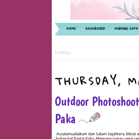
HOME
DASHBOARD
HUBUNGI SAYA
Loading...
THURSDAY, M
Outdoor Photoshoo
Paka
Assalamualaikum dan Salam Sejahtera. Mesti ad
bukan kat Pantai Paka. Memang panas ceng ceng