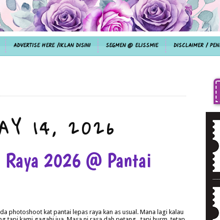
ADVERTISE HERE /IKLAN DISINI
SEGMEN @ ELISSMIE
DISCLAIMER / PEN
AY 14, 2026
t Raya 2026 @ Pantai
a photoshoot kat pantai lepas raya kan as usual. Mana lagi kalau
 tapi kami gagahi jua. Masa ni rasa dah petang , tapi hurm. tetap