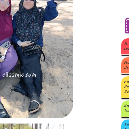
Bi
te
Nu
di
Fa
Pe
Re
Ka
Du
Te