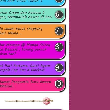
nia Seni Visual Tahun 3
rian Crepe dan Pavlova 2
yer, tertunailah hasrat di hati
la suami pulak shopping
kali sekala...
lut Mangga @ Mango Sticky
ce Dessert , korang pernah
kan tak?
et Hari Pertama, Gulai Ayam
mpah Cap Ros & Workout
lamat Pengantin Baru Aween
Khairul..