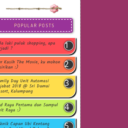
POPULAR POSTS
la laki pulak shopping, apa
rjadi ?
r Kasih The Movie, ku mohon
sirikan :)
mily Day Unit Automasi
jabat 2018 @ Sri Damai
sort, Kalumpang
d Raya Pertama dan Sampul
it Raya :)
knik Capan Ubi Kentang