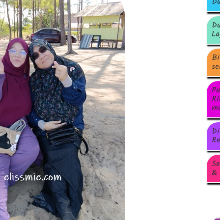
Du
Du
La
Bi
se
Pu
Ri
ma
Di
Re
Se
& 