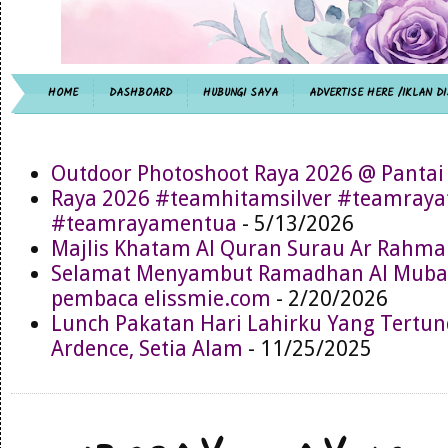
HOME
DASHBOARD
HUBUNGI SAYA
ADVERTISE HERE /IKLAN DI
Outdoor Photoshoot Raya 2026 @ Pantai
Raya 2026 #teamhitamsilver #teamray
#teamrayamentua
- 5/13/2026
Majlis Khatam Al Quran Surau Ar Rahma
Selamat Menyambut Ramadhan Al Muba
pembaca elissmie.com
- 2/20/2026
Lunch Pakatan Hari Lahirku Yang Tertun
Ardence, Setia Alam
- 11/25/2025