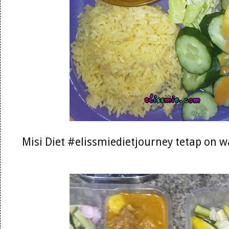
Misi Diet #elissmiedietjourney tetap on 