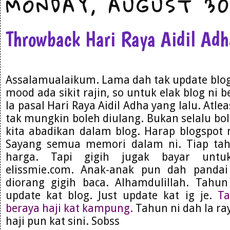
MONDAY, AUGUST 30
Throwback Hari Raya Aidil Ad
Assalamualaikum. Lama dah tak update blog. 
mood ada sikit rajin, so untuk elak blog ni 
la pasal Hari Raya Aidil Adha yang lalu. Atl
tak mungkin boleh diulang. Bukan selalu bo
kita abadikan dalam blog. Harap blogspot 
Sayang semua memori dalam ni. Tiap ta
harga. Tapi gigih jugak bayar untu
elissmie.com. Anak-anak pun dah panda
diorang gigih baca. Alhamdulillah. Tahu
update kat blog. Just update kat ig je.
Ta
beraya haji kat kampung.
Tahun ni dah la ray
haji pun kat sini. Sobss