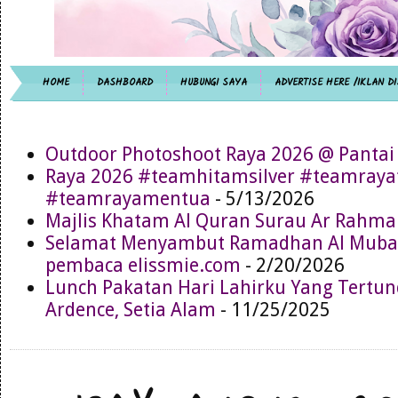
HOME
DASHBOARD
HUBUNGI SAYA
ADVERTISE HERE /IKLAN DI
Outdoor Photoshoot Raya 2026 @ Pantai
Raya 2026 #teamhitamsilver #teamray
#teamrayamentua
- 5/13/2026
Majlis Khatam Al Quran Surau Ar Rahma
Selamat Menyambut Ramadhan Al Muba
pembaca elissmie.com
- 2/20/2026
Lunch Pakatan Hari Lahirku Yang Tertun
Ardence, Setia Alam
- 11/25/2025