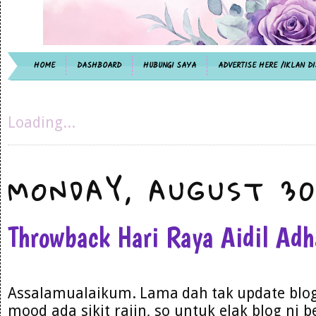
HOME
DASHBOARD
HUBUNGI SAYA
ADVERTISE HERE /IKLAN DI
Loading...
MONDAY, AUGUST 30
Throwback Hari Raya Aidil Ad
Assalamualaikum. Lama dah tak update blog. 
mood ada sikit rajin, so untuk elak blog ni 