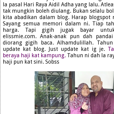
la pasal Hari Raya Aidil Adha yang lalu. Atl
tak mungkin boleh diulang. Bukan selalu bo
kita abadikan dalam blog. Harap blogspot 
Sayang semua memori dalam ni. Tiap ta
harga. Tapi gigih jugak bayar untu
elissmie.com. Anak-anak pun dah panda
diorang gigih baca. Alhamdulillah. Tahu
update kat blog. Just update kat ig je.
Ta
beraya haji kat kampung.
Tahun ni dah la ray
haji pun kat sini. Sobss