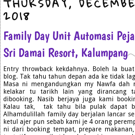
THURSDAY, DECEMBE
2018
Family Day Unit Automasi Pe
Sri Damai Resort, Kalumpang
Entry throwback kekdahnya. Boleh la bua
blog. Tak tahu tahun depan ada ke tidak lag
Masa ni mengandungkan my Nawfa dah m
kelakar tu tarikh lain yang dirancang t
dibooking. Nasib berjaya juga kami bookin
Kalau tak, tak tahu bila pulak dapat b
Alhamdulillah family day berjalan lancar se
ketul ajer pun sebab kami je 4 orang pere
ni dari booking tempat, prepare makanan,