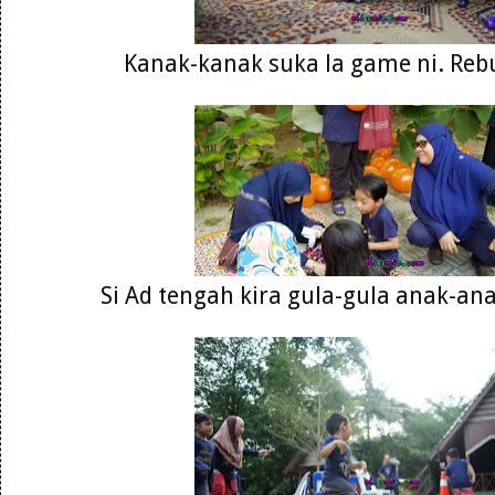
Kanak-kanak suka la game ni. Reb
Si Ad tengah kira gula-gula anak-an