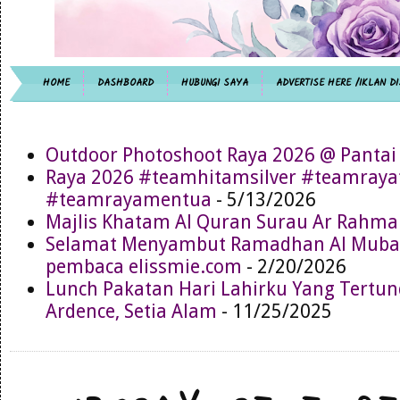
HOME
DASHBOARD
HUBUNGI SAYA
ADVERTISE HERE /IKLAN DI
Outdoor Photoshoot Raya 2026 @ Pantai
Raya 2026 #teamhitamsilver #teamray
#teamrayamentua
- 5/13/2026
Majlis Khatam Al Quran Surau Ar Rahma
Selamat Menyambut Ramadhan Al Muba
pembaca elissmie.com
- 2/20/2026
Lunch Pakatan Hari Lahirku Yang Tertun
Ardence, Setia Alam
- 11/25/2025