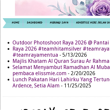
HOME
DASHBOARD
HUBUNGI SAYA
ADVERTISE HERE /IKLAN DI
Outdoor Photoshoot Raya 2026 @ Pantai
Raya 2026 #teamhitamsilver #teamray
#teamrayamentua
- 5/13/2026
Majlis Khatam Al Quran Surau Ar Rahma
Selamat Menyambut Ramadhan Al Muba
pembaca elissmie.com
- 2/20/2026
Lunch Pakatan Hari Lahirku Yang Tertun
Ardence, Setia Alam
- 11/25/2025