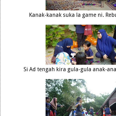
Kanak-kanak suka la game ni. Reb
Si Ad tengah kira gula-gula anak-an