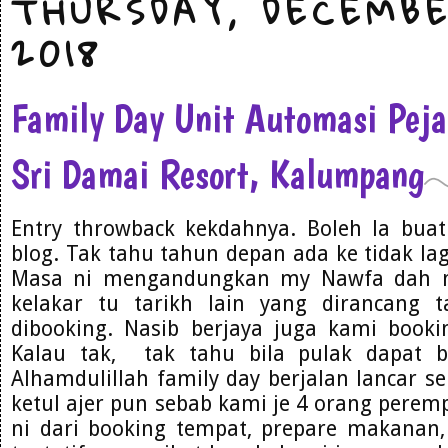
THURSDAY, DECEMBE
2018
Family Day Unit Automasi Pe
Sri Damai Resort, Kalumpang
Entry throwback kekdahnya. Boleh la bua
blog. Tak tahu tahun depan ada ke tidak lag
Masa ni mengandungkan my Nawfa dah m
kelakar tu tarikh lain yang dirancang t
dibooking. Nasib berjaya juga kami bookin
Kalau tak, tak tahu bila pulak dapat b
Alhamdulillah family day berjalan lancar se
ketul ajer pun sebab kami je 4 orang pere
ni dari booking tempat, prepare makanan,