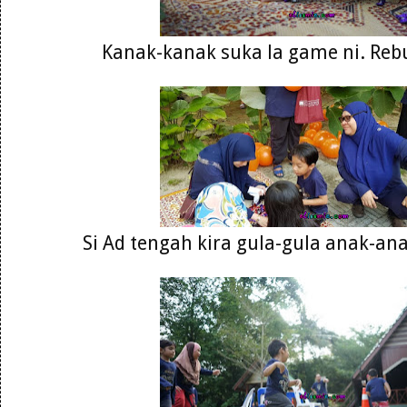
Kanak-kanak suka la game ni. Reb
Si Ad tengah kira gula-gula anak-an