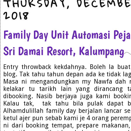
THURSDAY, DECEMBE
2018
Family Day Unit Automasi Pe
Sri Damai Resort, Kalumpang
Entry throwback kekdahnya. Boleh la bua
blog. Tak tahu tahun depan ada ke tidak lag
Masa ni mengandungkan my Nawfa dah m
kelakar tu tarikh lain yang dirancang t
dibooking. Nasib berjaya juga kami bookin
Kalau tak, tak tahu bila pulak dapat b
Alhamdulillah family day berjalan lancar se
ketul ajer pun sebab kami je 4 orang pere
ni dari booking tempat, prepare makanan,