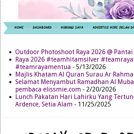
HOME
DASHBOARD
HUBUNGI SAYA
ADVERTISE HERE /IKLAN DI
Outdoor Photoshoot Raya 2026 @ Pantai
Raya 2026 #teamhitamsilver #teamray
#teamrayamentua
- 5/13/2026
Majlis Khatam Al Quran Surau Ar Rahma
Selamat Menyambut Ramadhan Al Muba
pembaca elissmie.com
- 2/20/2026
Lunch Pakatan Hari Lahirku Yang Tertun
Ardence, Setia Alam
- 11/25/2025