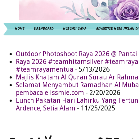
HOME
DASHBOARD
HUBUNGI SAYA
ADVERTISE HERE /IKLAN DI
Outdoor Photoshoot Raya 2026 @ Pantai
Raya 2026 #teamhitamsilver #teamray
#teamrayamentua
- 5/13/2026
Majlis Khatam Al Quran Surau Ar Rahma
Selamat Menyambut Ramadhan Al Muba
pembaca elissmie.com
- 2/20/2026
Lunch Pakatan Hari Lahirku Yang Tertun
Ardence, Setia Alam
- 11/25/2025