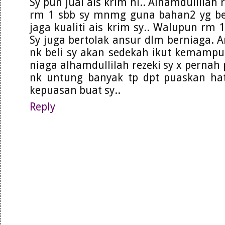
Sy pun jual ais krim ni.. Alhamdullilah r
rm 1 sbb sy mnmg guna bahan2 yg be
jaga kualiti ais krim sy.. Walupun rm 
Sy juga bertolak ansur dlm berniaga.
nk beli sy akan sedekah ikut kemampu
niaga alhamdullilah rezeki sy x pernah 
nk untung banyak tp dpt puaskan ha
kepuasan buat sy..
Reply