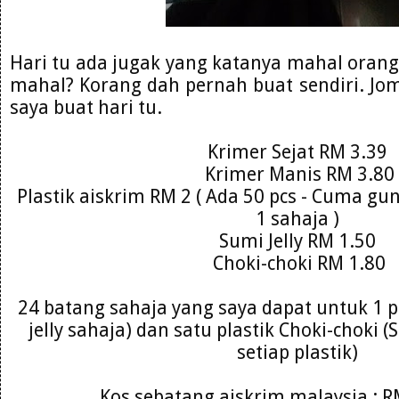
Hari tu ada jugak yang katanya mahal orang 
mahal? Korang dah pernah buat sendiri. Jom
saya buat hari tu.
Krimer Sejat RM 3.39
Krimer Manis RM 3.80
Plastik aiskrim RM 2 ( Ada 50 pcs - Cuma gu
1 sahaja )
Sumi Jelly RM 1.50
Choki-choki RM 1.80
24 batang sahaja yang saya dapat untuk 1 pla
jelly sahaja) dan satu plastik Choki-choki 
setiap plastik)
Kos sebatang aiskrim malaysia : R