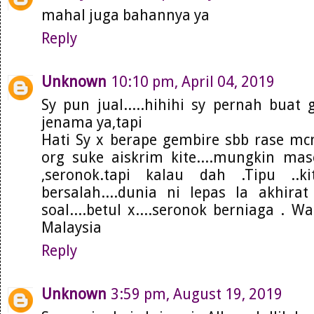
mahal juga bahannya ya
Reply
Unknown
10:10 pm, April 04, 2019
Sy pun jual.....hihihi sy pernah buat
jenama ya,tapi
Hati Sy x berape gembire sbb rase mc
org suke aiskrim kite....mungkin mas
,seronok.tapi kalau dah .Tipu ..k
bersalah....dunia ni lepas la akhir
soal....betul x....seronok berniaga . 
Malaysia
Reply
Unknown
3:59 pm, August 19, 2019