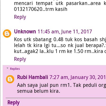
mencari tempat utk pasarkan..area kl
0132170620..trm kasih
Reply
Unknown
11:45 am, June 11, 2017
Kos utk sbatang 0.48 tuk kos basah shj.
lelah tk kira lgi tu...so nk jual berapa
kut..agak2 la..klu 1 rm ke 1.50 rm..kira o
Reply
Replies
Rubi Hambali
7:27 am, January 30, 20
Aah saya jual pun rm1. Tak peduli org
semua belum kira.
Reply