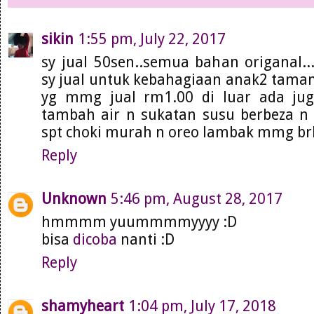
sikin
1:55 pm, July 22, 2017
sy jual 50sen..semua bahan origanal..
sy jual untuk kebahagiaan anak2 tama
yg mmg jual rm1.00 di luar ada jug
tambah air n sukatan susu berbeza 
spt choki murah n oreo lambak mmg brba
Reply
Unknown
5:46 pm, August 28, 2017
hmmmm yuummmmyyyy :D
bisa
dicoba
nanti :D
Reply
shamyheart
1:04 pm, July 17, 2018