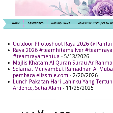
HOME
DASHBOARD
HUBUNGI SAYA
ADVERTISE HERE /IKLAN DI
Outdoor Photoshoot Raya 2026 @ Pantai
Raya 2026 #teamhitamsilver #teamray
#teamrayamentua
- 5/13/2026
Majlis Khatam Al Quran Surau Ar Rahma
Selamat Menyambut Ramadhan Al Muba
pembaca elissmie.com
- 2/20/2026
Lunch Pakatan Hari Lahirku Yang Tertun
Ardence, Setia Alam
- 11/25/2025