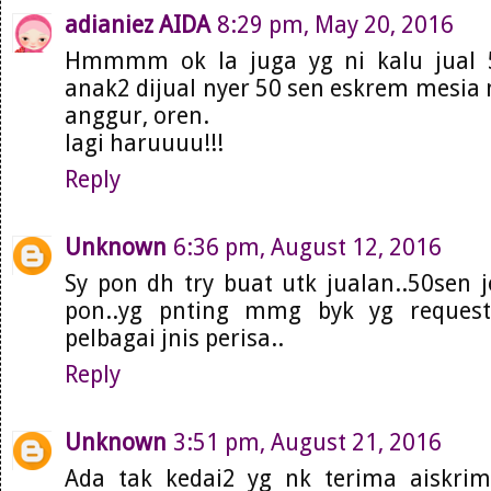
adianiez AIDA
8:29 pm, May 20, 2016
Hmmmm ok la juga yg ni kalu jual 50
anak2 dijual nyer 50 sen eskrem mesia ni
anggur, oren.
lagi haruuuu!!!
Reply
Unknown
6:36 pm, August 12, 2016
Sy pon dh try buat utk jualan..50sen j
pon..yg pnting mmg byk yg request 
pelbagai jnis perisa..
Reply
Unknown
3:51 pm, August 21, 2016
Ada tak kedai2 yg nk terima aiskri