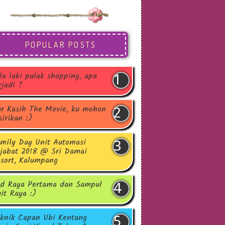
POPULAR POSTS
la laki pulak shopping, apa
rjadi ?
r Kasih The Movie, ku mohon
sirikan :)
mily Day Unit Automasi
jabat 2018 @ Sri Damai
sort, Kalumpang
d Raya Pertama dan Sampul
it Raya :)
knik Capan Ubi Kentang