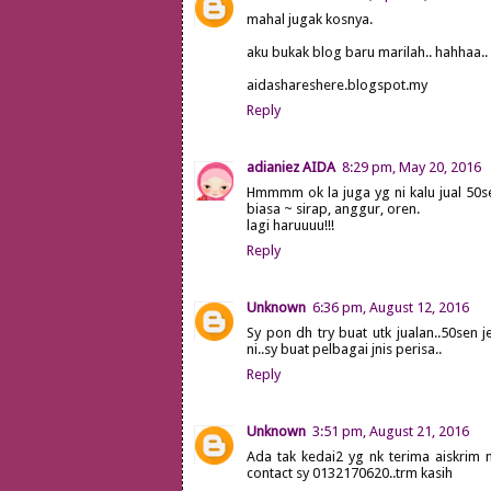
mahal jugak kosnya.
aku bukak blog baru marilah.. hahhaa..
aidashareshere.blogspot.my
Reply
adianiez AIDA
8:29 pm, May 20, 2016
Hmmmm ok la juga yg ni kalu jual 50sen
biasa ~ sirap, anggur, oren.
lagi haruuuu!!!
Reply
Unknown
6:36 pm, August 12, 2016
Sy pon dh try buat utk jualan..50sen 
ni..sy buat pelbagai jnis perisa..
Reply
Unknown
3:51 pm, August 21, 2016
Ada tak kedai2 yg nk terima aiskrim m
contact sy 0132170620..trm kasih