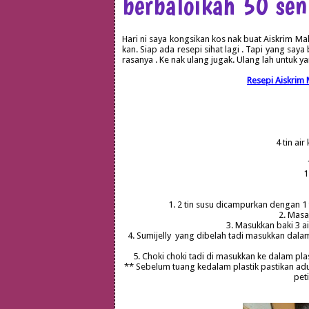
berbaloikah 50 se
Hari ni saya kongsikan kos nak buat Aiskrim Mal
kan. Siap ada resepi sihat lagi . Tapi yang say
rasanya . Ke nak ulang jugak. Ulang lah untuk 
Resepi Aiskrim 
4 tin air
1
1. 2 tin susu dicampurkan dengan 1 
2. Masa
3. Masukkan baki 3 ai
4. Sumijelly yang dibelah tadi masukkan dalam 
5. Choki choki tadi di masukkan ke dalam pl
** Sebelum tuang kedalam plastik pastikan adu
pet