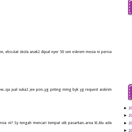
, eliss.kat skola anak2 dijual nyer 50 sen eskrem mesia ni perisa
jew..sja jual suka2 jee pon..yg pnting mmg byk yg request aiskrim
►
2
►
2
sia ni? Sy tengah mencari tempat utk pasarkan..area kl..klu ada
►
2
►
2