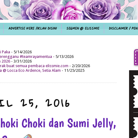
ADVERTISE HERE /IKLAN DISINI
SEGMEN @ ELISSMIE
DISCLAIMER / PEN
i Paka
- 5/14/2026
aterengganu #teamrayamentua
- 5/13/2026
n 2026
- 3/31/2026
ak buat semua pembaca elissmie.com
- 2/20/2026
da @ Locca Eco Ardence, Setia Alam
- 11/25/2025
IL 25, 2016
hoki Choki dan Sumi Jelly,