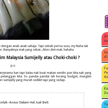
Bi
te
an dengan anak-anak sahaja. Tapi sebab perisa susu, my Nuha tak
er. Banyaknya mak yang sebat...Abes diet mak. hahaha
Nu
di
im Malaysia Sumijelly atau Choki-choki ?
p.s:
Fa
Pe
rjenama kan tapi kalau nak buat makan sendiri pun kita nak yang
Re
 pelanggan kita. So pandai pandai lah korang budget, mungkin
ri sumijelly yang murah sedikit tapi yang sedap.
Ka
Du
tolak-Ansur Dalam Hal Jual Beli
Te