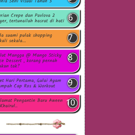
nia Seni Visual Tahun 3
rian Crepe dan Pavlova 2
yer, tertunailah hasrat di hati
la suami pulak shopping
kali sekala...
lut Mangga @ Mango Sticky
ce Dessert , korang pernah
kan tak?
et Hari Pertama, Gulai Ayam
mpah Cap Ros & Workout
lamat Pengantin Baru Aween
Khairul..