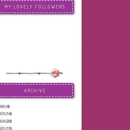
MY LOVELY FOLLOWERS
ARCHIVE
026
(4)
025
(14)
024
(20)
023
(15)