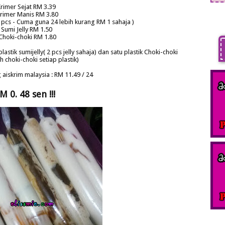
rimer Sejat RM 3.39
rimer Manis RM 3.80
0 pcs - Cuma guna 24 lebih kurang RM 1 sahaja )
Sumi Jelly RM 1.50
Choki-choki RM 1.80
stik sumijelly( 2 pcs jelly sahaja) dan satu plastik Choki-choki
 choki-choki setiap plastik)
aiskrim malaysia : RM 11.49 / 24
M 0. 48 sen !!!