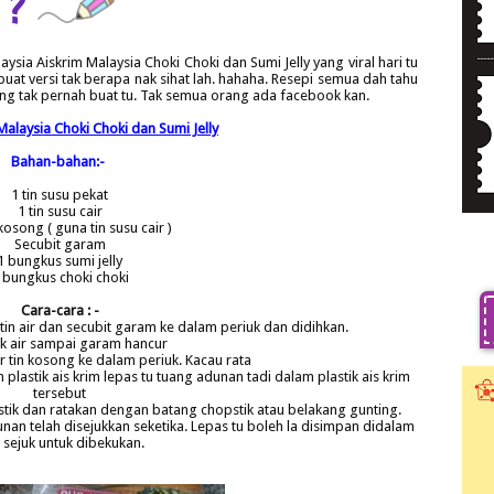
n ?
aysia Aiskrim Malaysia Choki Choki dan Sumi Jelly yang viral hari tu
a buat versi tak berapa nak sihat lah. hahaha. Resepi semua dah tahu
yang tak pernah buat tu. Tak semua orang ada facebook kan.
Malaysia Choki Choki dan Sumi Jelly
Bahan-bahan:-
1 tin susu pekat
1 tin susu cair
 kosong ( guna tin susu cair )
Secubit garam
1 bungkus sumi jelly
 bungkus choki choki
Cara-cara : -
tin air dan secubit garam ke dalam periuk dan didihkan.
k air sampai garam hancur
r tin kosong ke dalam periuk. Kacau rata
plastik ais krim lepas tu tuang adunan tadi dalam plastik ais krim
tersebut
astik dan ratakan dengan batang chopstik atau belakang gunting.
nan telah disejukkan seketika. Lepas tu boleh la disimpan didalam
i sejuk untuk dibekukan.