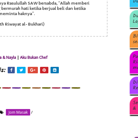
Du
nya Rasulullah SAW bersabda, “Allah memberi
ermurah hati ketika berjual beli dan ketika
meminta haknya”.
Du
La
th Riwayat al-Bukhari)
Bi
se
Pu
 & Nayla
|
Aku Bukan Chef
Ri
ma
s:
Di
Re
Se
& 
Jom Masak
/