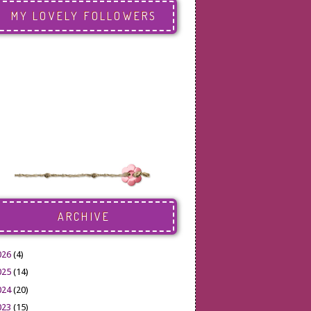
MY LOVELY FOLLOWERS
ARCHIVE
026
(4)
025
(14)
024
(20)
023
(15)