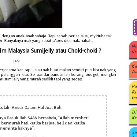
an dengan anak-anak sahaja. Tapi sebab perisa susu, my Nuha tak
er. Banyaknya mak yang sebat...Abes diet mak. hahaha
Nu
im Malaysia Sumijelly atau Choki-choki ?
di
p.s:
Ka
rjenama kan tapi kalau nak buat makan sendiri pun kita nak yang
Du
 pelanggan kita. So pandai pandai lah korang budget, mungkin
ri sumijelly yang murah sedikit tapi yang sedap.
Pu
Ri
ma
tolak-Ansur Dalam Hal Jual Beli
Di
Re
nya Rasulullah SAW bersabda, “Allah memberi
ermurah hati ketika berjual beli dan ketika
meminta haknya”.
Se