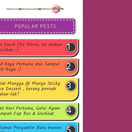
POPULAR POSTS
r Kasih The Movie, ku mohon
sirikan :)
d Raya Pertama dan Sampul
it Raya :)
lut Mangga @ Mango Sticky
ce Dessert , korang pernah
kan tak?
et Hari Pertama, Gulai Ayam
mpah Cap Ros & Workout
lamat Pengantin Baru Aween