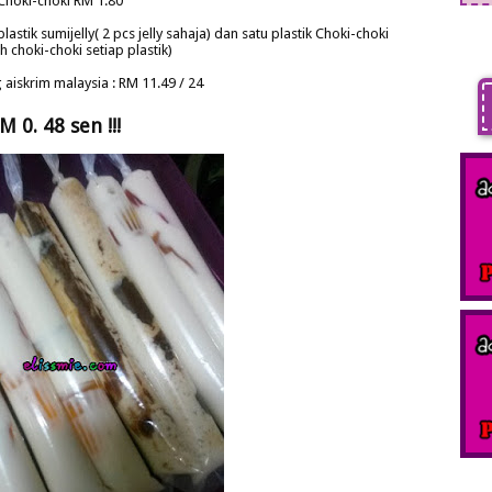
Choki-choki RM 1.80
stik sumijelly( 2 pcs jelly sahaja) dan satu plastik Choki-choki
 choki-choki setiap plastik)
aiskrim malaysia : RM 11.49 / 24
M 0. 48 sen !!!