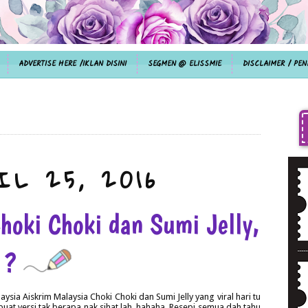
ADVERTISE HERE /IKLAN DISINI
SEGMEN @ ELISSMIE
DISCLAIMER / PEN
IL 25, 2016
hoki Choki dan Sumi Jelly,
n ?
aysia Aiskrim Malaysia Choki Choki dan Sumi Jelly yang viral hari tu
a buat versi tak berapa nak sihat lah. hahaha. Resepi semua dah tahu