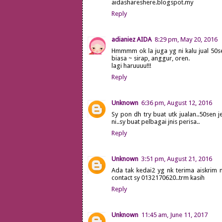
aidashareshere.blogspot.my
Reply
adianiez AIDA
8:29 pm, May 20, 2016
Hmmmm ok la juga yg ni kalu jual 50sen
biasa ~ sirap, anggur, oren.
lagi haruuuu!!!
Reply
Unknown
6:36 pm, August 12, 2016
Sy pon dh try buat utk jualan..50sen 
ni..sy buat pelbagai jnis perisa..
Reply
Unknown
3:51 pm, August 21, 2016
Ada tak kedai2 yg nk terima aiskrim m
contact sy 0132170620..trm kasih
Reply
Unknown
11:45 am, June 11, 2017