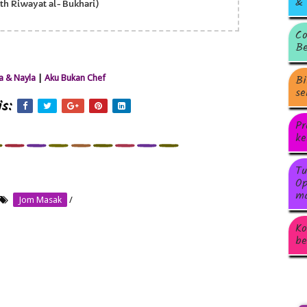
& 
th Riwayat al-Bukhari)
Co
Be
Bi
 & Nayla
|
Aku Bukan Chef
se
s:
Pr
ke
Tu
Op
ma
Jom Masak
/
Ko
be