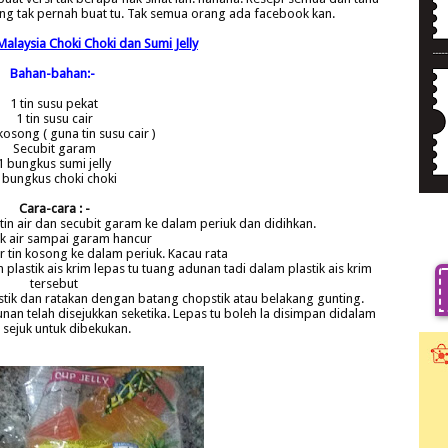
yang tak pernah buat tu. Tak semua orang ada facebook kan.
Malaysia Choki Choki dan Sumi Jelly
Bahan-bahan:-
1 tin susu pekat
1 tin susu cair
 kosong ( guna tin susu cair )
Secubit garam
1 bungkus sumi jelly
 bungkus choki choki
Cara-cara : -
tin air dan secubit garam ke dalam periuk dan didihkan.
k air sampai garam hancur
r tin kosong ke dalam periuk. Kacau rata
plastik ais krim lepas tu tuang adunan tadi dalam plastik ais krim
tersebut
astik dan ratakan dengan batang chopstik atau belakang gunting.
nan telah disejukkan seketika. Lepas tu boleh la disimpan didalam
i sejuk untuk dibekukan.