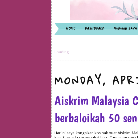
HOME
DASHBOARD
HUBUNGI SAYA
Loading...
MONDAY, APR
Aiskrim Malaysia C
berbaloikah 50 se
Hari ni saya kongsikan kos nak buat Aiskrim Mal
kan. Siap ada resepi sihat lagi . Tapi yang say