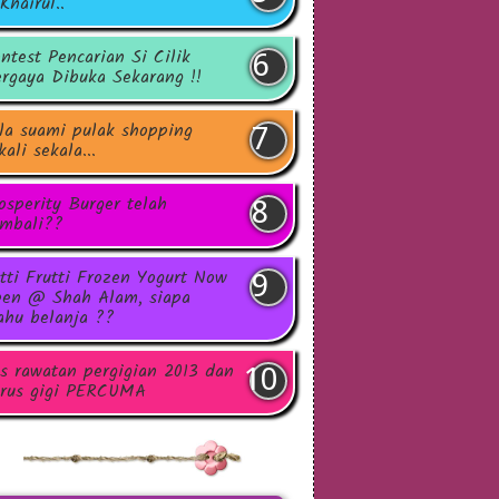
Khairul..
ntest Pencarian Si Cilik
rgaya Dibuka Sekarang !!
la suami pulak shopping
kali sekala...
osperity Burger telah
mbali??
tti Frutti Frozen Yogurt Now
en @ Shah Alam, siapa
hu belanja ??
s rawatan pergigian 2013 dan
rus gigi PERCUMA