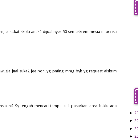
, eliss.kat skola anak2 dijual nyer 50 sen eskrem mesia ni perisa
jew..sja jual suka2 jee pon..yg pnting mmg byk yg request aiskrim
sia ni? Sy tengah mencari tempat utk pasarkan..area kl..klu ada
►
2
►
2
►
2
►
2