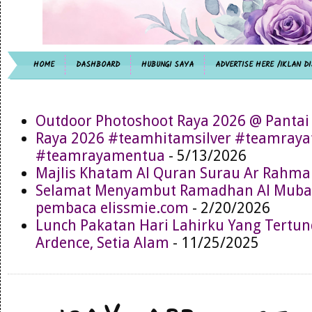
HOME
DASHBOARD
HUBUNGI SAYA
ADVERTISE HERE /IKLAN DI
Outdoor Photoshoot Raya 2026 @ Pantai
Raya 2026 #teamhitamsilver #teamray
#teamrayamentua
- 5/13/2026
Majlis Khatam Al Quran Surau Ar Rahma
Selamat Menyambut Ramadhan Al Muba
pembaca elissmie.com
- 2/20/2026
Lunch Pakatan Hari Lahirku Yang Tertun
Ardence, Setia Alam
- 11/25/2025