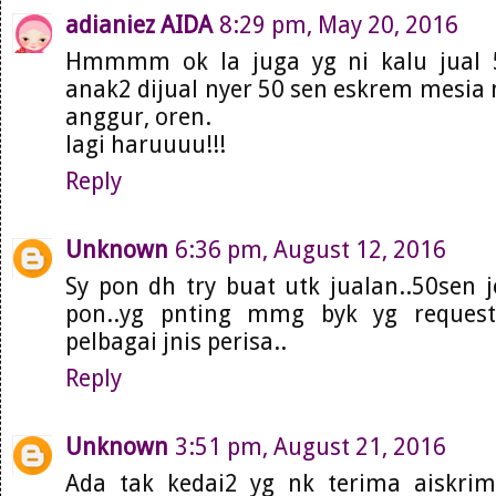
adianiez AIDA
8:29 pm, May 20, 2016
Hmmmm ok la juga yg ni kalu jual 50
anak2 dijual nyer 50 sen eskrem mesia ni
anggur, oren.
lagi haruuuu!!!
Reply
Unknown
6:36 pm, August 12, 2016
Sy pon dh try buat utk jualan..50sen j
pon..yg pnting mmg byk yg request 
pelbagai jnis perisa..
Reply
Unknown
3:51 pm, August 21, 2016
Ada tak kedai2 yg nk terima aiskri