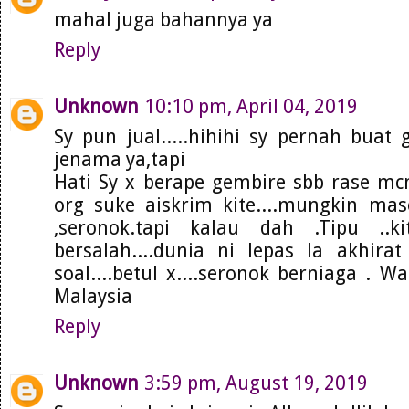
mahal juga bahannya ya
Reply
Unknown
10:10 pm, April 04, 2019
Sy pun jual.....hihihi sy pernah buat
jenama ya,tapi
Hati Sy x berape gembire sbb rase mc
org suke aiskrim kite....mungkin mas
,seronok.tapi kalau dah .Tipu ..k
bersalah....dunia ni lepas la akhir
soal....betul x....seronok berniaga . 
Malaysia
Reply
Unknown
3:59 pm, August 19, 2019