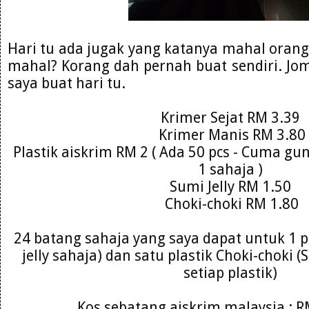
Hari tu ada jugak yang katanya mahal orang 
mahal? Korang dah pernah buat sendiri. Jom
saya buat hari tu.
Krimer Sejat RM 3.39
Krimer Manis RM 3.80
Plastik aiskrim RM 2 ( Ada 50 pcs - Cuma gu
1 sahaja )
Sumi Jelly RM 1.50
Choki-choki RM 1.80
24 batang sahaja yang saya dapat untuk 1 pla
jelly sahaja) dan satu plastik Choki-choki 
setiap plastik)
Kos sebatang aiskrim malaysia : R