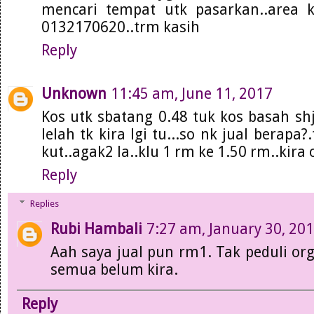
mencari tempat utk pasarkan..area kl
0132170620..trm kasih
Reply
Unknown
11:45 am, June 11, 2017
Kos utk sbatang 0.48 tuk kos basah shj.
lelah tk kira lgi tu...so nk jual berapa
kut..agak2 la..klu 1 rm ke 1.50 rm..kira o
Reply
Replies
Rubi Hambali
7:27 am, January 30, 20
Aah saya jual pun rm1. Tak peduli org
semua belum kira.
Reply