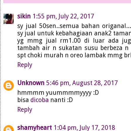
sikin
1:55 pm, July 22, 2017
sy jual 50sen..semua bahan origanal..
sy jual untuk kebahagiaan anak2 tama
yg mmg jual rm1.00 di luar ada jug
tambah air n sukatan susu berbeza 
spt choki murah n oreo lambak mmg brba
Reply
Unknown
5:46 pm, August 28, 2017
hmmmm yuummmmyyyy :D
bisa
dicoba
nanti :D
Reply
shamyheart
1:04 pm, July 17, 2018