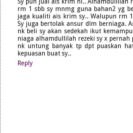
Sy pun jual ais krim ni.. Alhamdullilah r
rm 1 sbb sy mnmg guna bahan2 yg be
jaga kualiti ais krim sy.. Walupun rm 
Sy juga bertolak ansur dlm berniaga.
nk beli sy akan sedekah ikut kemampu
niaga alhamdullilah rezeki sy x pernah 
nk untung banyak tp dpt puaskan ha
kepuasan buat sy..
Reply