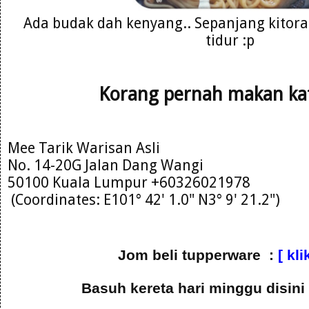
Ada budak dah kenyang.. Sepanjang kitora
tidur :p
Korang pernah makan kat
Mee Tarik Warisan Asli
No. 14-20G Jalan Dang Wangi
50100 Kuala Lumpur +60326021978
(Coordinates: E101° 42' 1.0" N3° 9' 21.2")
Jom beli tupperware :
[ kli
Basuh kereta hari minggu disini