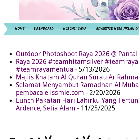
HOME
DASHBOARD
HUBUNGI SAYA
ADVERTISE HERE /IKLAN DI
Outdoor Photoshoot Raya 2026 @ Pantai
Raya 2026 #teamhitamsilver #teamray
#teamrayamentua
- 5/13/2026
Majlis Khatam Al Quran Surau Ar Rahma
Selamat Menyambut Ramadhan Al Muba
pembaca elissmie.com
- 2/20/2026
Lunch Pakatan Hari Lahirku Yang Tertun
Ardence, Setia Alam
- 11/25/2025