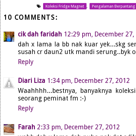
Koleksi Fridge Magnet
,
Pengalaman Berpantang
10 COMMENTS:
cik dah faridah
12:29 pm, December 27,
dah x lama la bb nak kuar yek...skg se
susah cr daun2 utk mandi serung..byk o
Reply
Diari Liza
1:34 pm, December 27, 2012
Waahhhh...bestnya, banyaknya koleks
seorang peminat fm :-)
Reply
Farah
2:33 pm, December 27, 2012