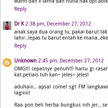
wahh dah x lama dah nuha nak dpt adik 
Reply
Dr K
2:38 pm, December 27, 2012
anak saya dua orang tu, pakai barut tak
lahir..lepas tu barut entah ke mana..ek
Reply
Unknown
2:45 pm, December 27, 2012
OMG!!! cepatnye penuh!!! haitu gi rasa
kat petiais tuh kan~ jeles~ jeles!
aduhaiii.. apsal comel sgt FM langkawi
lagiiiii!
Raa pon beli herba bungkus nih jer.. se