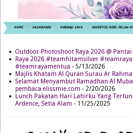
HOME
DASHBOARD
HUBUNGI SAYA
ADVERTISE HERE /IKLAN DI
Outdoor Photoshoot Raya 2026 @ Pantai
Raya 2026 #teamhitamsilver #teamray
#teamrayamentua
- 5/13/2026
Majlis Khatam Al Quran Surau Ar Rahma
Selamat Menyambut Ramadhan Al Muba
pembaca elissmie.com
- 2/20/2026
Lunch Pakatan Hari Lahirku Yang Tertun
Ardence, Setia Alam
- 11/25/2025