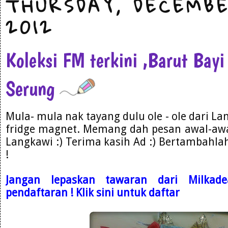
THURSDAY, DECEMBE
2012
Koleksi FM terkini ,Barut Bay
Serung
Mula- mula nak tayang dulu ole - ole dari La
fridge magnet. Memang dah pesan awal-awal
Langkawi :) Terima kasih Ad :) Bertambahla
!
Jangan lepaskan tawaran dari Milkade
pendaftaran ! Klik sini untuk daftar