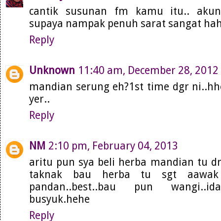
cantik susunan fm kamu itu.. akun
supaya nampak penuh sarat sangat ha
Reply
Unknown
11:40 am, December 28, 2012
mandian serung eh?1st time dgr ni..hheh
yer..
Reply
NM
2:10 pm, February 04, 2013
aritu pun sya beli herba mandian tu d
taknak bau herba tu sgt aawak
pandan..best..bau pun wangi..i
busyuk.hehe
Reply