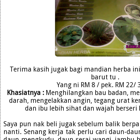
Terima kasih jugak bagi mandian herba in
barut tu .
Yang ni RM 8 / pek. RM 22/ 3
Khasiatnya :
Menghilangkan bau badan, me
darah, mengelakkan angin, tegang urat ken
dan ibu lebih sihat dan wajah berseri
Saya pun nak beli jugak sebelum balik berp
nanti. Senang kerja tak perlu cari daun-dau
daun mengkudu, daun serai wangi, jambu ba