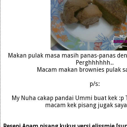
Makan pulak masa masih panas-panas denga
Perghhhhhh..
Macam makan brownies pulak say
p/s:
My Nuha cakap pandai Ummi buat kek :p Ta
macam kek pisang jugak saya 
Resepi Apam pisang kukus versi elissmie [su