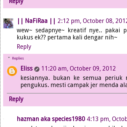
Reply
|| NaFiRaa ||
2:12 pm, October 08, 201
wew~ sedapnye~ kreatif nye.. pakai p
kukus ek?? pertama kali dengar nih~
Reply
Replies
Eliss
11:20 am, October 09, 2012
kesiannya. bukan ke semua periuk 
pengukus. mesti campak jer menda ala
Reply
hazman aka species1980
4:13 pm, Octob