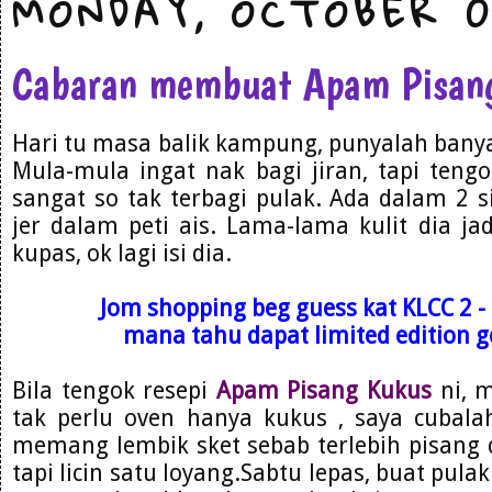
MONDAY, OCTOBER 0
Cabaran membuat Apam Pisan
Hari tu masa balik kampung, punyalah bany
Mula-mula ingat nak bagi jiran, tapi te
sangat so tak terbagi pulak. Ada dalam 2 s
jer dalam peti ais. Lama-lama kulit dia jad
kupas, ok lagi isi dia.
Jom shopping beg guess kat KLCC 2 - 
mana tahu dapat limited edition go
Bila tengok resepi
Apam Pisang Kukus
ni, 
tak perlu oven hanya kukus , saya cubalah
memang lembik sket sebab terlebih pisang 
tapi licin satu loyang.Sabtu lepas, buat pulak 