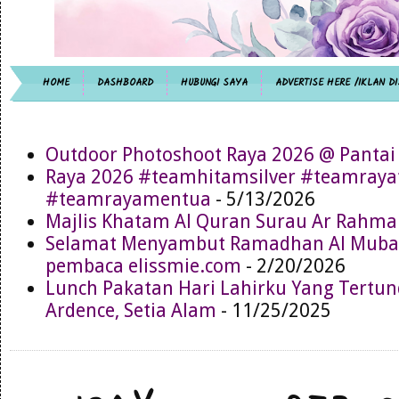
HOME
DASHBOARD
HUBUNGI SAYA
ADVERTISE HERE /IKLAN DI
Outdoor Photoshoot Raya 2026 @ Pantai
Raya 2026 #teamhitamsilver #teamray
#teamrayamentua
- 5/13/2026
Majlis Khatam Al Quran Surau Ar Rahma
Selamat Menyambut Ramadhan Al Muba
pembaca elissmie.com
- 2/20/2026
Lunch Pakatan Hari Lahirku Yang Tertun
Ardence, Setia Alam
- 11/25/2025