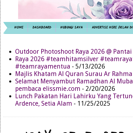
HOME
DASHBOARD
HUBUNGI SAYA
ADVERTISE HERE /IKLAN DI
Outdoor Photoshoot Raya 2026 @ Pantai
Raya 2026 #teamhitamsilver #teamray
#teamrayamentua
- 5/13/2026
Majlis Khatam Al Quran Surau Ar Rahma
Selamat Menyambut Ramadhan Al Muba
pembaca elissmie.com
- 2/20/2026
Lunch Pakatan Hari Lahirku Yang Tertun
Ardence, Setia Alam
- 11/25/2025