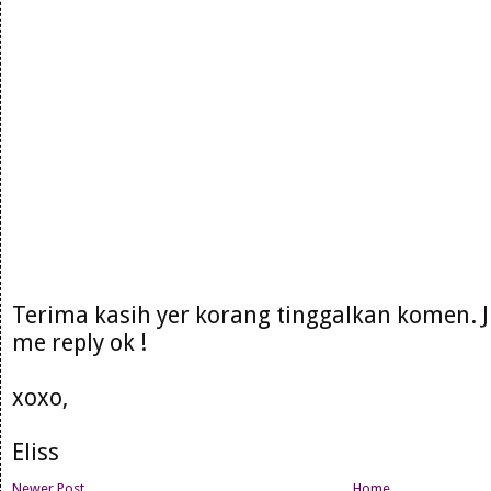
Terima kasih yer korang tinggalkan komen. 
me reply ok !
xoxo,
Eliss
Newer Post
Home