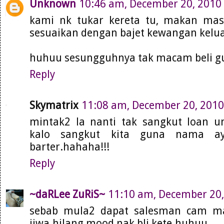
Unknown
10:46 am, December 20, 2010
kami nk tukar kereta tu, makan mas
sesuaikan dengan bajet kewangan keluar
huhuu sesungguhnya tak macam beli gu
Reply
Skymatrix
11:08 am, December 20, 2010
mintak2 la nanti tak sangkut loan un
kalo sangkut kita guna nama aya
barter.hahaha!!!
Reply
~daRLee ZuRiS~
11:10 am, December 20
sebab mula2 dapat salesman cam ma
jiwa.hilang mood nak bli kete.huhuu...