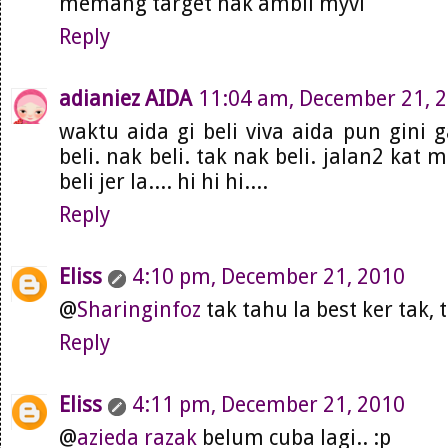
memang target nak ambil myvi
Reply
adianiez AIDA
11:04 am, December 21, 
waktu aida gi beli viva aida pun gini g
beli. nak beli. tak nak beli. jalan2 kat m
beli jer la.... hi hi hi....
Reply
Eliss
4:10 pm, December 21, 2010
@
Sharinginfoz
tak tahu la best ker tak, 
Reply
Eliss
4:11 pm, December 21, 2010
@
azieda razak
belum cuba lagi.. :p