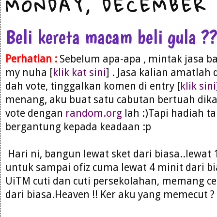
MONDAY, DECEMBER 
Beli kereta macam beli gula ?
Perhatian :
Sebelum apa-apa , mintak jasa ba
my nuha [
klik kat sini
] . Jasa kalian amatlah 
dah vote, tinggalkan komen di entry [
klik sini
menang, aku buat satu cabutan bertuah dika
vote dengan
random.org
lah :)Tapi hadiah ta
bergantung kepada keadaan :p
Hari ni, bangun lewat sket dari biasa..lewat
untuk sampai ofiz cuma lewat 4 minit dari b
UiTM cuti dan cuti persekolahan, memang ce
dari biasa.Heaven !! Ker aku yang memecut ? 