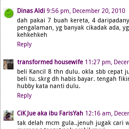
Dinas Aldi
9:56 pm, December 20, 2010
dah pakai 7 buah kereta, 4 daripadan
pengalaman, yg banyak cikadak ada, yg
kehkehkeh
Reply
transformed housewife
11:27 pm, Dece
beli Kancil 8 thn dulu. okla sbb cepat 
beli tu. skrg dh habis bayar. tengah fikir
hubby kata nanti dulu.
Reply
CiK Jue aka ibu FarisYah
12:16 am, Dece
tak delah mcm gula..jenuh jugak cari