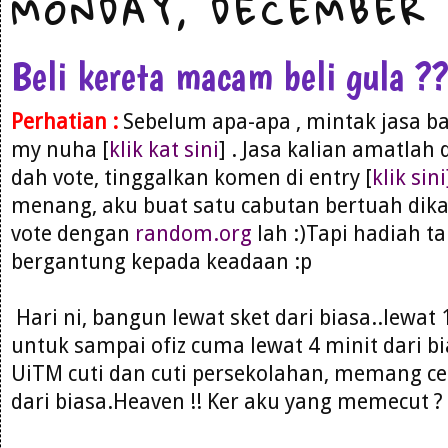
MONDAY, DECEMBER 
Beli kereta macam beli gula ?
Perhatian :
Sebelum apa-apa , mintak jasa ba
my nuha [
klik kat sini
] . Jasa kalian amatlah 
dah vote, tinggalkan komen di entry [
klik sini
menang, aku buat satu cabutan bertuah dika
vote dengan
random.org
lah :)Tapi hadiah ta
bergantung kepada keadaan :p
Hari ni, bangun lewat sket dari biasa..lewat
untuk sampai ofiz cuma lewat 4 minit dari b
UiTM cuti dan cuti persekolahan, memang ce
dari biasa.Heaven !! Ker aku yang memecut ? 