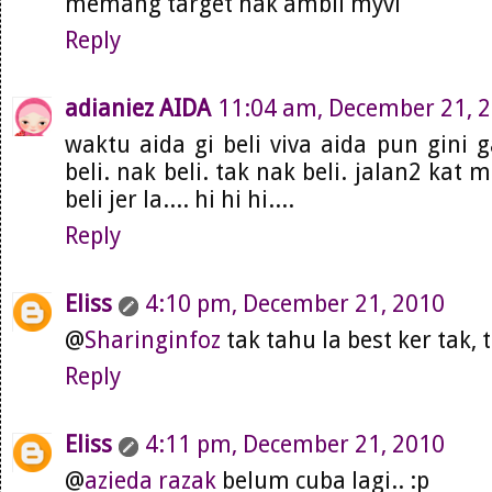
memang target nak ambil myvi
Reply
adianiez AIDA
11:04 am, December 21, 
waktu aida gi beli viva aida pun gini g
beli. nak beli. tak nak beli. jalan2 kat m
beli jer la.... hi hi hi....
Reply
Eliss
4:10 pm, December 21, 2010
@
Sharinginfoz
tak tahu la best ker tak, 
Reply
Eliss
4:11 pm, December 21, 2010
@
azieda razak
belum cuba lagi.. :p