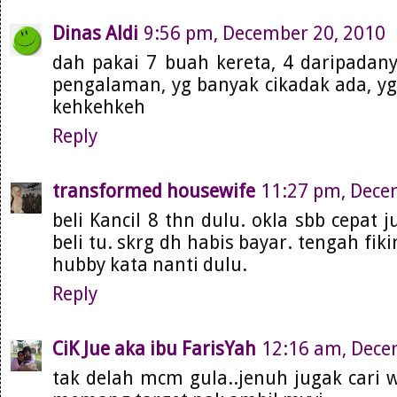
Dinas Aldi
9:56 pm, December 20, 2010
dah pakai 7 buah kereta, 4 daripadan
pengalaman, yg banyak cikadak ada, yg
kehkehkeh
Reply
transformed housewife
11:27 pm, Dece
beli Kancil 8 thn dulu. okla sbb cepat 
beli tu. skrg dh habis bayar. tengah fikir
hubby kata nanti dulu.
Reply
CiK Jue aka ibu FarisYah
12:16 am, Dece
tak delah mcm gula..jenuh jugak cari