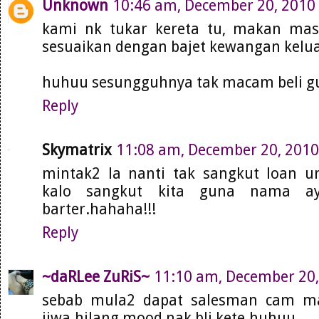
Unknown
10:46 am, December 20, 2010
kami nk tukar kereta tu, makan mas
sesuaikan dengan bajet kewangan keluar
huhuu sesungguhnya tak macam beli gu
Reply
Skymatrix
11:08 am, December 20, 2010
mintak2 la nanti tak sangkut loan un
kalo sangkut kita guna nama aya
barter.hahaha!!!
Reply
~daRLee ZuRiS~
11:10 am, December 20
sebab mula2 dapat salesman cam ma
jiwa.hilang mood nak bli kete.huhuu...