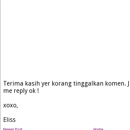
Terima kasih yer korang tinggalkan komen. 
me reply ok !
xoxo,
Eliss
Newer Post
Home