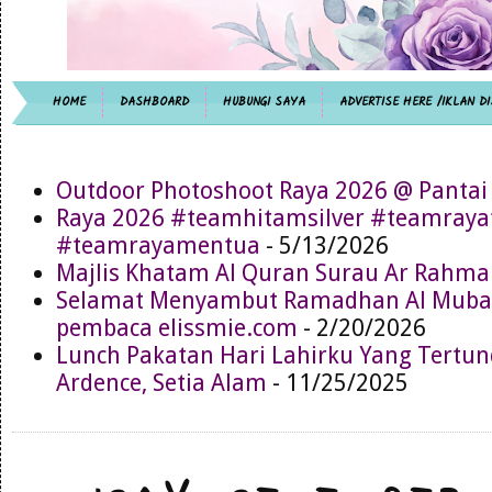
HOME
DASHBOARD
HUBUNGI SAYA
ADVERTISE HERE /IKLAN DI
Outdoor Photoshoot Raya 2026 @ Pantai
Raya 2026 #teamhitamsilver #teamray
#teamrayamentua
- 5/13/2026
Majlis Khatam Al Quran Surau Ar Rahma
Selamat Menyambut Ramadhan Al Muba
pembaca elissmie.com
- 2/20/2026
Lunch Pakatan Hari Lahirku Yang Tertun
Ardence, Setia Alam
- 11/25/2025