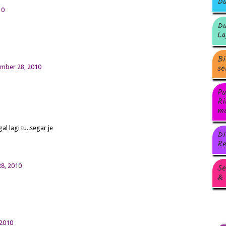
Du
10
Du
La
Bi
se
ember 28, 2010
Pu
Ri
ma
 lagi tu..segar je
Di
Re
Se
8, 2010
& 
 2010