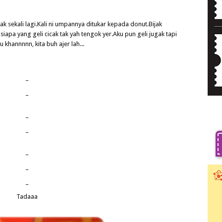
 sekali lagi.Kali ni umpannya ditukar kepada donut.Bijak
siapa yang geli cicak tak yah tengok yer.Aku pun geli jugak tapi
khannnnn, kita buh ajer lah...
_
_
_
_
_
_
_
Tadaaa