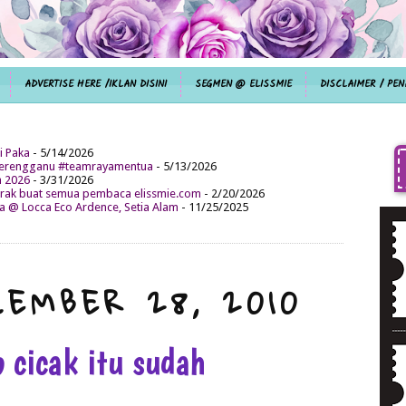
ADVERTISE HERE /IKLAN DISINI
SEGMEN @ ELISSMIE
DISCLAIMER / PEN
i Paka
- 5/14/2026
aterengganu #teamrayamentua
- 5/13/2026
n 2026
- 3/31/2026
ak buat semua pembaca elissmie.com
- 2/20/2026
da @ Locca Eco Ardence, Setia Alam
- 11/25/2025
CEMBER 28, 2010
 cicak itu sudah