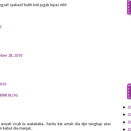
!! syabas!! bulih beli jugak lepas nih!!
0
mber 28, 2010
2010
 THEME BLOG
►
2
►
2
►
2
 arwah cicak tu wakakaka.. haritu kat umah dia dpt tangkap atas
m kabut dia manjat..
►
2