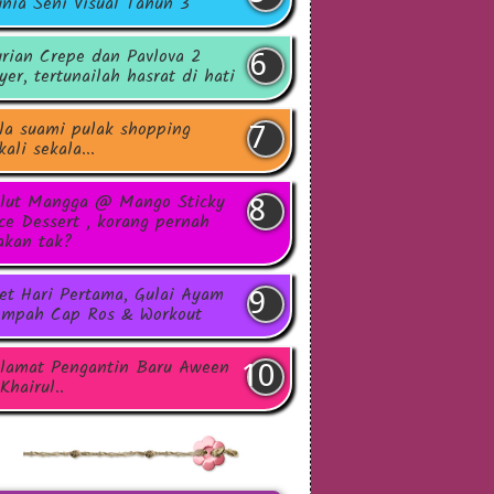
nia Seni Visual Tahun 3
rian Crepe dan Pavlova 2
yer, tertunailah hasrat di hati
la suami pulak shopping
kali sekala...
lut Mangga @ Mango Sticky
ce Dessert , korang pernah
kan tak?
et Hari Pertama, Gulai Ayam
mpah Cap Ros & Workout
lamat Pengantin Baru Aween
Khairul..