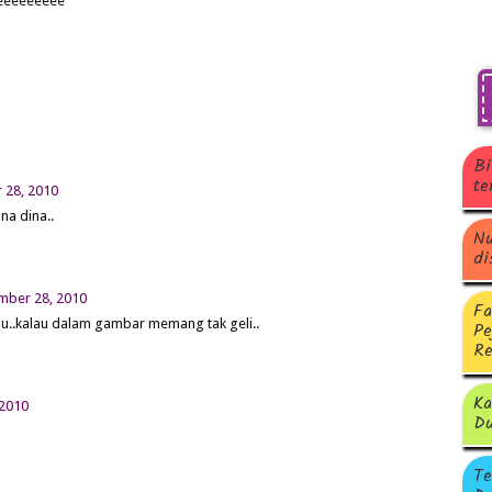
.eeeeeeeeee
Bi
te
 28, 2010
ina dina..
Nu
di
mber 28, 2010
Fa
hu..kalau dalam gambar memang tak geli..
Pe
Re
Ka
 2010
Du
Te