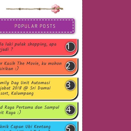
POPULAR POSTS
la laki pulak shopping, apa
rjadi ?
r Kasih The Movie, ku mohon
sirikan :)
mily Day Unit Automasi
jabat 2018 @ Sri Damai
sort, Kalumpang
d Raya Pertama dan Sampul
it Raya :)
knik Capan Ubi Kentang