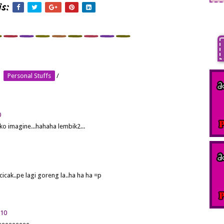
s:
Personal Stuffs
/
0
ko imagine...hahaha lembik2...
icak..pe lagi goreng la..ha ha ha =p
010