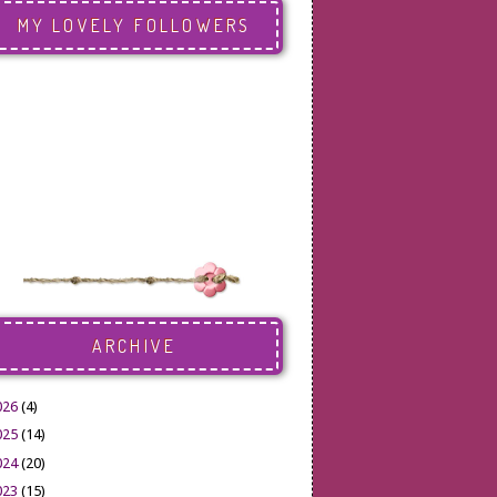
MY LOVELY FOLLOWERS
ARCHIVE
026
(4)
025
(14)
024
(20)
023
(15)