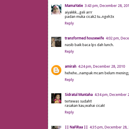
MamaYatie
3:43 pm, December 28, 20
aiyakkk...geli arrr
padan muka cicak2 tu..ngeh3x
Reply
transformed housewife
4:02 pm, Dec
nasib baik baca lps dah lunch.
Reply
amirah
4:24 pm, December 28, 2010
hehehe...nampak mcam belum meninggal
Reply
Sidratul Muntaha
4:34 pm, December 2
tertewas sudah!!
rasakan kau,wahai cicak!
Reply
|| NaFiRaa ||
4:35 pm, December 28,