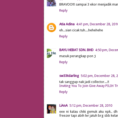
BRAVOO!!! sampai 3 ekor menjadik mangsa
Reply
Atia Adina
4:41 pm, December 28, 201
eh...sian cicak tuh....hehehehe
Reply
BAYU HEBAT SDN. BHD
4:50 pm, Dece
masuk perangkap pon ;)
Reply
sw33tdarling
5:02 pm, December 28, 
tak sanggup nak jadi collector....!!
Inviting You To Join Give Away PILIH
Reply
LiAnA
5:12 pm, December 28, 2010
eee ni kalau chiki gemuk aku npk.. dh
freezer tapi abih ler jatuh brg sbb kela