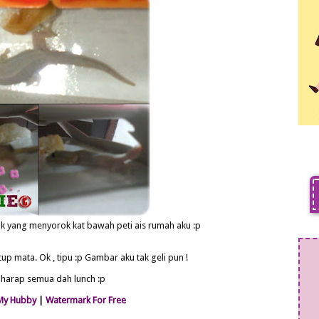
cak yang menyorok kat bawah peti ais rumah aku :p
utup mata. Ok , tipu :p Gambar aku tak geli pun !
harap semua dah lunch :p
My Hubby
|
Watermark For Free