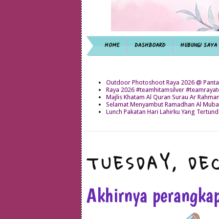
HOME
DASHBOARD
HUBUNGI SAYA
Outdoor Photoshoot Raya 2026 @ Panta
Raya 2026 #teamhitamsilver #teamray
Majlis Khatam Al Quran Surau Ar Rahma
Selamat Menyambut Ramadhan Al Mubar
Lunch Pakatan Hari Lahirku Yang Tertun
TUESDAY, DE
Akhirnya perangkap