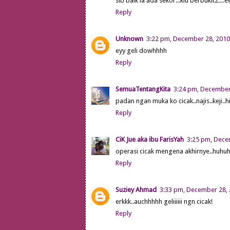
sib baik la ada sekor...klu berbukit2...
Reply
Unknown
3:22 pm, December 28, 2010
eyy geli dowhhhh
Reply
SemuaTentangKita
3:24 pm, December
padan ngan muka ko cicak..najis..keji..h
Reply
CiK Jue aka ibu FarisYah
3:25 pm, Dece
operasi cicak mengena akhirnye..huhu
Reply
Suziey Ahmad
3:33 pm, December 28,
erkkk..auchhhhh geliiiiii ngn cicak!
Reply