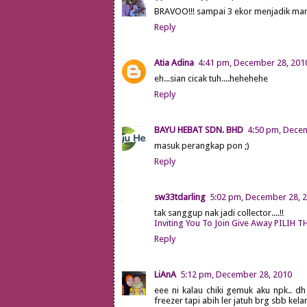
BRAVOO!!! sampai 3 ekor menjadik mangsa
Reply
Atia Adina
4:41 pm, December 28, 201
eh...sian cicak tuh....hehehehe
Reply
BAYU HEBAT SDN. BHD
4:50 pm, Dece
masuk perangkap pon ;)
Reply
sw33tdarling
5:02 pm, December 28, 
tak sanggup nak jadi collector....!!
Inviting You To Join Give Away PILIH
Reply
LiAnA
5:12 pm, December 28, 2010
eee ni kalau chiki gemuk aku npk.. dh
freezer tapi abih ler jatuh brg sbb kela