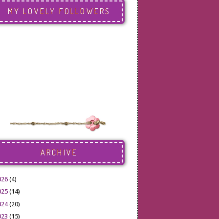
MY LOVELY FOLLOWERS
ARCHIVE
026
(4)
025
(14)
024
(20)
023
(15)