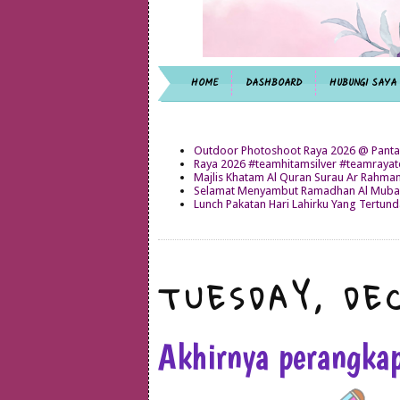
HOME
DASHBOARD
HUBUNGI SAYA
Outdoor Photoshoot Raya 2026 @ Panta
Raya 2026 #teamhitamsilver #teamray
Majlis Khatam Al Quran Surau Ar Rahma
Selamat Menyambut Ramadhan Al Mubar
Lunch Pakatan Hari Lahirku Yang Tertun
TUESDAY, DE
Akhirnya perangkap