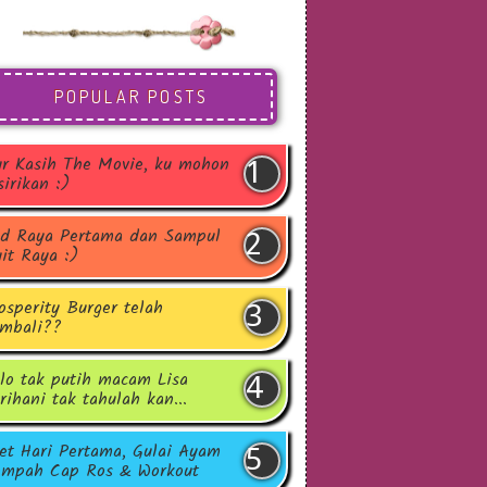
POPULAR POSTS
r Kasih The Movie, ku mohon
sirikan :)
d Raya Pertama dan Sampul
it Raya :)
osperity Burger telah
mbali??
lo tak putih macam Lisa
rihani tak tahulah kan...
et Hari Pertama, Gulai Ayam
mpah Cap Ros & Workout