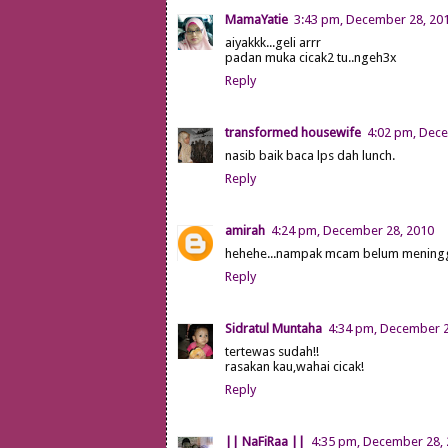
MamaYatie
3:43 pm, December 28, 20
aiyakkk...geli arrr
padan muka cicak2 tu..ngeh3x
Reply
transformed housewife
4:02 pm, Dec
nasib baik baca lps dah lunch.
Reply
amirah
4:24 pm, December 28, 2010
hehehe...nampak mcam belum meninggal
Reply
Sidratul Muntaha
4:34 pm, December 2
tertewas sudah!!
rasakan kau,wahai cicak!
Reply
|| NaFiRaa ||
4:35 pm, December 28,