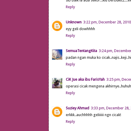
sib baik la ada sekor...klu berbukit2...
Reply
Unknown
3:22 pm, December 28, 2010
eyy geli dowhhhh
Reply
SemuaTentangKita
3:24 pm, December
padan ngan muka ko cicak..najis..keji..h
Reply
CiK Jue aka ibu FarisYah
3:25 pm, Dece
operasi cicak mengena akhirnye..huhu
Reply
Suziey Ahmad
3:33 pm, December 28,
erkkk..auchhhhh geliiiiii ngn cicak!
Reply