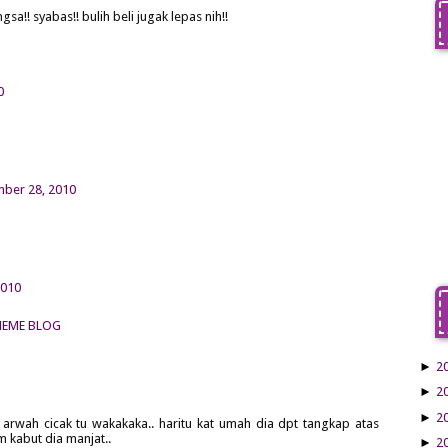
!! syabas!! bulih beli jugak lepas nih!!
0
mber 28, 2010
2010
 THEME BLOG
►
2
►
2
►
2
 arwah cicak tu wakakaka.. haritu kat umah dia dpt tangkap atas
m kabut dia manjat..
►
2