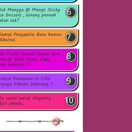
lut Mangga @ Mango Sticky
ce Dessert , korang pernah
kan tak?
lamat Pengantin Baru Aween
Khairul..
tti Frutti Frozen Yogurt Now
en @ Shah Alam, siapa
hu belanja ??
ntest Pencarian Si Cilik
rgaya Dibuka Sekarang !!
la suami pulak shopping
kali sekala...