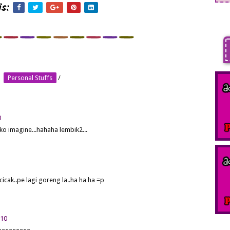
s:
Personal Stuffs
/
0
ko imagine...hahaha lembik2...
icak..pe lagi goreng la..ha ha ha =p
010