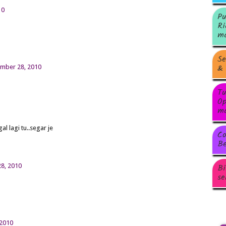
10
Pu
Ri
ma
Se
& 
ember 28, 2010
Tu
Op
ma
 lagi tu..segar je
Co
Be
Bi
8, 2010
se
 2010