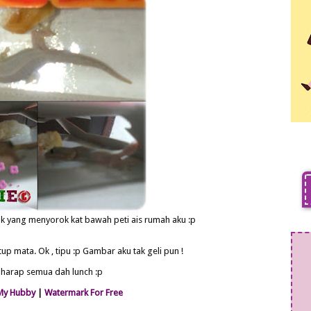
cak yang menyorok kat bawah peti ais rumah aku :p
utup mata. Ok , tipu :p Gambar aku tak geli pun !
harap semua dah lunch :p
My Hubby
|
Watermark For Free