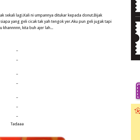
 sekali lagi.Kali ni umpannya ditukar kepada donut.Bijak
siapa yang geli cicak tak yah tengok yer.Aku pun geli jugak tapi
khannnnn, kita buh ajer lah...
_
_
_
_
_
_
_
Tadaaa