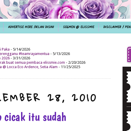
ADVERTISE HERE /IKLAN DISINI
SEGMEN @ ELISSMIE
DISCLAIMER / PEN
i Paka
- 5/14/2026
aterengganu #teamrayamentua
- 5/13/2026
n 2026
- 3/31/2026
ak buat semua pembaca elissmie.com
- 2/20/2026
da @ Locca Eco Ardence, Setia Alam
- 11/25/2025
CEMBER 28, 2010
 cicak itu sudah