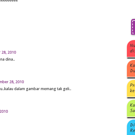
.eeeeeeeeee
Nu
di
 28, 2010
ina dina..
Ka
Du
mber 28, 2010
Pr
hu..kalau dalam gambar memang tak geli..
ke
Ka
Su
 2010
Di
Re