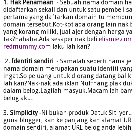
1.
Hak Penamaan
- Sebuah nama domain ha
didaftarkan sekali dan untuk satu pembeli s
pertama yang daftarkan domain tu mempun
domain tersebut.Kot-kot ada orang lain nak
yang korang miliki, jual ajer dengan harga ya
tak?hahaha.Ada sesaper nak beli
elismie.co
redmummy.com
laku lah kan?
2.
Identiti sendiri
- Samalah seperti nama je
nama domain merupakan suatu identiti yan
ingat.So peluang untuk diorang datang balik 
lah kan?Nak-nak ada iklan Nuffnang plak duk 
dalam belog.Lagilah masyuk.Macam lah bany
belog aku.
3.
Simplicity
-Ni bukan produk Datuk Siti yer.
guna blogger, kan ke panjang kan alamat URL 
domain sendiri, alamat URL belog anda lebi