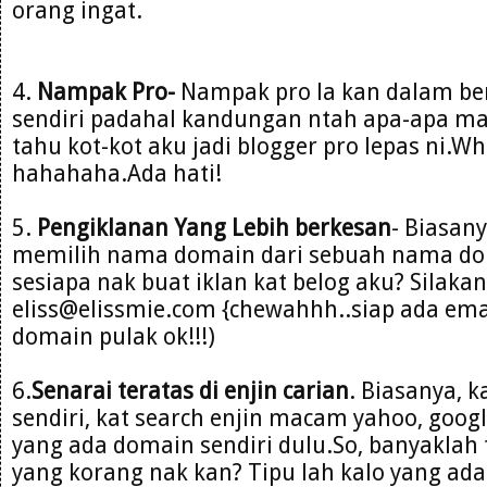
orang ingat.
4.
Nampak Pro-
Nampak pro la kan dalam be
sendiri padahal kandungan ntah apa-apa m
tahu kot-kot aku jadi blogger pro lepas ni.W
hahahaha.Ada hati!
5.
Pengiklanan Yang Lebih berkesan
- Biasany
memilih nama domain dari sebuah nama do
sesiapa nak buat iklan kat belog aku? Silakan
eliss@elissmie.com {chewahhh..siap ada emai
domain pulak ok!!!)
6.
Senarai teratas di enjin carian
. Biasanya, 
sendiri, kat search enjin macam yahoo, goog
yang ada domain sendiri dulu.So, banyaklah t
yang korang nak kan? Tipu lah kalo yang ada