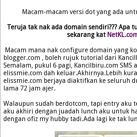
Macam-macam versi dot yang ada untu
Teruja tak nak ada domain sendiri??? Apa tu
sekarang kat
NetKL.co
Macam mana nak configure domain yang kor
blogger.com , boleh rujuk tutorial dari Kanci
Semalam, pukul 6 pagi, Kancilbiru.com SMS 
elissmie.com dah keluar.Akhirnya.Lebih kur
elissmie.com berjaya diaktifkan ke seluruh d
lama 72 jam ajer.
Walaupun sudah berdotcom, tapi entry aku 
aku akhiri dengan juadah lunch aku untuk hari
dengan ofiz my hubby tadi.Ada lagi ke tak lu