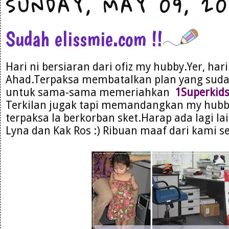
SUNDAY, MAY 09, 20
Sudah elissmie.com !!
Hari ni bersiaran dari ofiz my hubby.Yer, hari
Ahad.Terpaksa membatalkan plan yang suda
untuk sama-sama memeriahkan
1Superkid
Terkilan jugak tapi memandangkan my hubb
terpaksa la berkorban sket.Harap ada lagi l
Lyna dan Kak Ros :) Ribuan maaf dari kami s