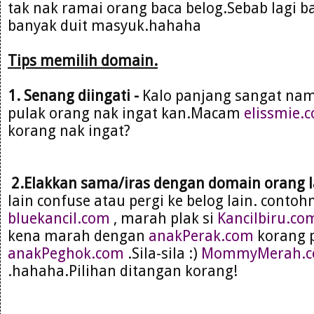
tak nak ramai orang baca belog.Sebab lagi b
banyak duit masyuk.hahaha
Tips memilih domain.
1. Senang diingati -
Kalo panjang sangat na
pulak orang nak ingat kan.Macam
elissmie.
korang nak ingat?
2.Elakkan sama/iras dengan domain orang l
lain confuse atau pergi ke belog lain. cont
bluekancil.com
, marah plak si
Kancilbiru.co
kena marah dengan
anakPerak.com
korang p
anakPeghok.com
.Sila-sila :)
MommyMerah.
.hahaha.Pilihan ditangan korang!