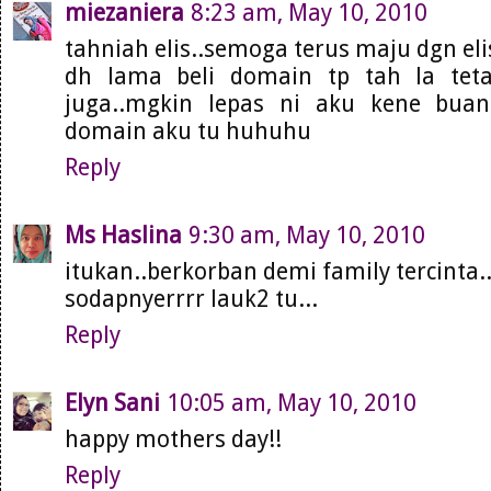
miezaniera
8:23 am, May 10, 2010
tahniah elis..semoga terus maju dgn el
dh lama beli domain tp tah la tet
juga..mgkin lepas ni aku kene bu
domain aku tu huhuhu
Reply
Ms Haslina
9:30 am, May 10, 2010
itukan..berkorban demi family tercinta.
sodapnyerrrr lauk2 tu...
Reply
Elyn Sani
10:05 am, May 10, 2010
happy mothers day!!
Reply