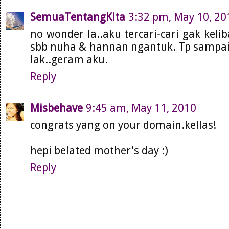
SemuaTentangKita
3:32 pm, May 10, 20
no wonder la..aku tercari-cari gak kelib
sbb nuha & hannan ngantuk. Tp sampa
lak..geram aku.
Reply
Misbehave
9:45 am, May 11, 2010
congrats yang on your domain.kellas!
hepi belated mother's day :)
Reply