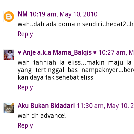
NM
10:19 am, May 10, 2010
wah..dah ada domain sendiri..hebat2..
Reply
♥ Anje a.k.a Mama_Balqis ♥
10:27 am, M
wah tahniah la eliss...makin maju la s
yang tertinggal bas nampaknyer...berc
kan daya tak sehebat eliss
Reply
Aku Bukan Bidadari
11:30 am, May 10, 
wah dh advance!
Reply