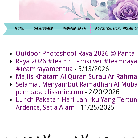
HOME
DASHBOARD
HUBUNGI SAYA
ADVERTISE HERE /IKLAN DI
Outdoor Photoshoot Raya 2026 @ Pantai
Raya 2026 #teamhitamsilver #teamray
#teamrayamentua
- 5/13/2026
Majlis Khatam Al Quran Surau Ar Rahma
Selamat Menyambut Ramadhan Al Muba
pembaca elissmie.com
- 2/20/2026
Lunch Pakatan Hari Lahirku Yang Tertun
Ardence, Setia Alam
- 11/25/2025