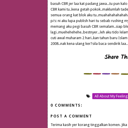
basuh CBR jer laa kat padang jawa...tu pun kalo 
CBR kami tu..kena getah pokok..maklumlah tade
semua orang kat blok aku tu..muahahahahahaha
p/s: ni aku lupa publish hari tu sebab rushing 
memang aku pegi basuh CBR semalam..siap bleh 
lagi..muehehehehe..bestnyer...leh aku tido lelam
cuti awal muharam 2 hari..kan tahun baru Isla
2008..nak kena ulang ker?sila baca sendirik laa..
Share Thi
All About My Feeling
0 COMMENTS:
POST A COMMENT
Terima kasih yer korang tinggalkan komen. Jika