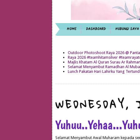
HOME
DASHBOARD
HUBUNGI SAYA
Outdoor Photoshoot Raya 2026 @ Panta
Raya 2026 #teamhitamsilver #teamray
Majlis Khatam Al Quran Surau Ar Rahma
Selamat Menyambut Ramadhan Al Mubar
Lunch Pakatan Hari Lahirku Yang Tertun
WEDNESDAY, 
Yuhuu..Yehaa...Yuh
Selamat Menyambut Awal Muharam kepada semu