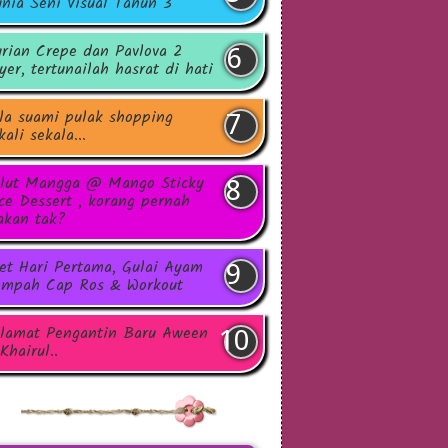
nia Seni Visual Tahun 3
rian Crepe dan Pavlova 2
yer, tertunailah hasrat di hati
la suami pulak shopping
kali sekala...
lut Mangga @ Mango Sticky
ce Dessert , korang pernah
kan tak?
et Hari Pertama, Gulai Ayam
mpah Cap Ros & Workout
lamat Pengantin Baru Aween
Khairul..