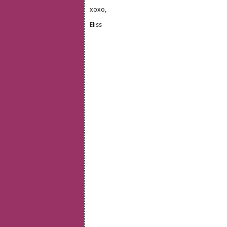
xoxo,
Eliss