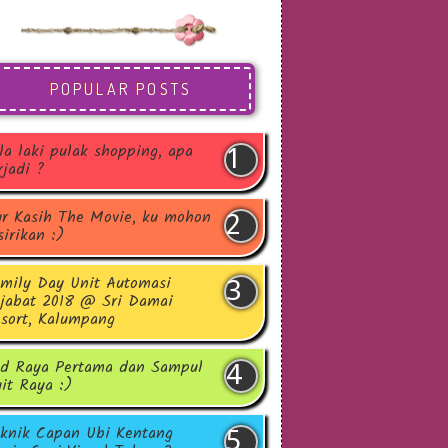
POPULAR POSTS
la laki pulak shopping, apa
rjadi ?
r Kasih The Movie, ku mohon
sirikan :)
mily Day Unit Automasi
jabat 2018 @ Sri Damai
sort, Kalumpang
d Raya Pertama dan Sampul
it Raya :)
knik Capan Ubi Kentang