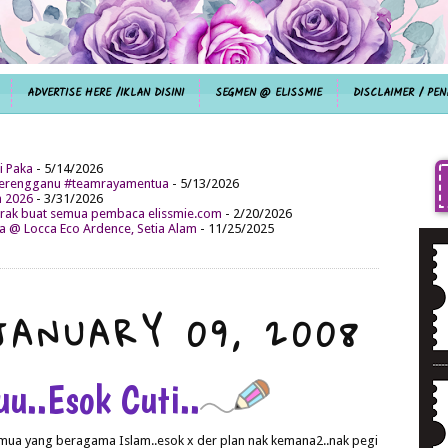
ADVERTISE HERE /IKLAN DISINI
SEGMEN @ ELISSMIE
DISCLAIMER / PEN
i Paka
- 5/14/2026
aterengganu #teamrayamentua
- 5/13/2026
n 2026
- 3/31/2026
ak buat semua pembaca elissmie.com
- 2/20/2026
da @ Locca Eco Ardence, Setia Alam
- 11/25/2025
JANUARY 09, 2008
uu..Esok Cuti..
a yang beragama Islam..esok x der plan nak kemana2..nak pegi