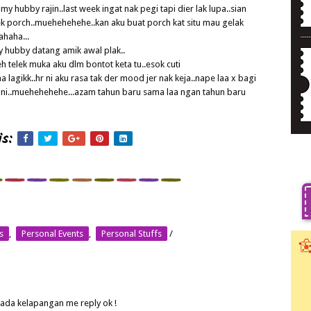
my hubby rajin..last week ingat nak pegi tapi dier lak lupa..sian
k porch..muehehehehe..kan aku buat porch kat situ mau gelak
haha...
my hubby datang amik awal plak..
telek muka aku dlm bontot keta tu..esok cuti
a lagikk..hr ni aku rasa tak der mood jer nak keja..nape laa x bagi
m ni..muehehehehe...azam tahun baru sama laa ngan tahun baru
s:
s
,
Personal Events
,
Personal Stuffs
/
 ada kelapangan me reply ok !