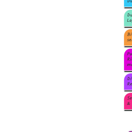
Du
Du
La
Bi
se
Pu
Ri
ma
Di
Re
Se
& 