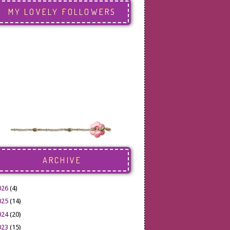
MY LOVELY FOLLOWERS
ARCHIVE
026
(4)
025
(14)
024
(20)
023
(15)