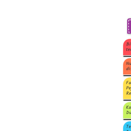
Bi
te
Nu
di
Fa
Pe
Re
Ka
Du
Te